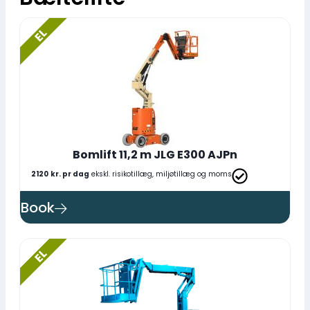
EL
Bomlift 11,2 m JLG E300 AJPn
2120
kr. pr dag
ekskl. risikotillæg, miljøtillæg og moms
Book
EL