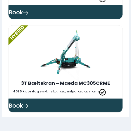
Book
HYBRID
3T Bæltekran – Maeda MC305CRME
4020
kr. pr dag
ekskl. risikotillæg, miljøtillæg og moms
Book
HYBRID