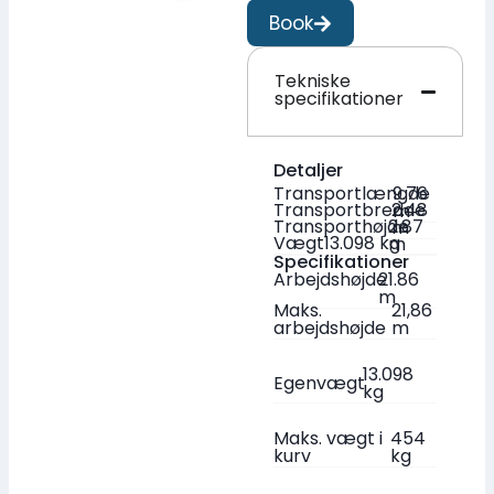
Book
Tekniske
specifikationer
Detaljer
Transportlængde
9.76
Transportbredde
2.48
m
Transporthøjde
2.87
m
Vægt
13.098 kg
m
Specifikationer
Arbejdshøjde
21.86
m
Maks.
21,86
arbejdshøjde
m
13.098
Egenvægt
kg
Maks. vægt i
454
kurv
kg