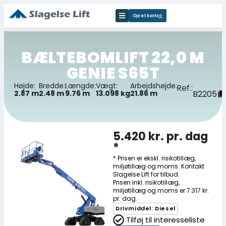
Opret konto
BÆLTEBOMLIFT 22,0 M
GENIE S65T
Højde:
Bredde:
Længde:
Vægt:
Arbejdshøjde:
Ref.:
2.87 m
2.48 m
9.76 m
13.098 kg
21.86 m
B2205
5.420 kr. pr. dag
*
* Prisen er ekskl. risikotillæg,
miljøtillæg og moms. Kontakt
Slagelse Lift for tilbud.
Prisen inkl. risikotillæg,
miljøtillæg og moms er
7.317 kr.
pr. dag
.
Drivmiddel: Diesel
Tilføj til interesseliste